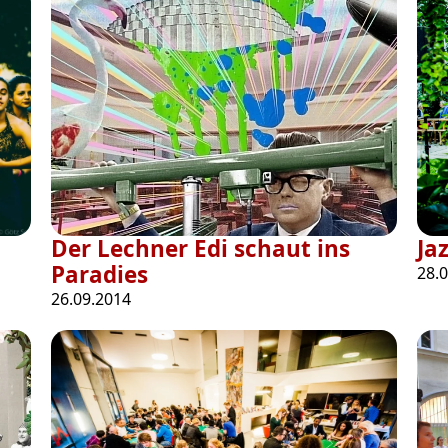
Der Lechner Edi schaut ins
Ja
Paradies
28.
26.09.2014