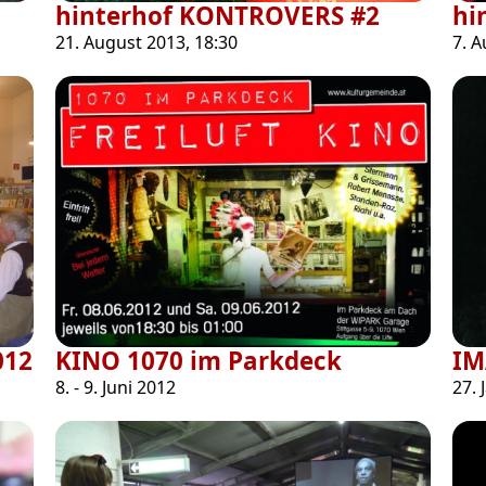
hinterhof KONTROVERS #2
hi
21. August 2013, 18:30
7. A
012
KINO 1070 im Parkdeck
IM
8. - 9. Juni 2012
27. 