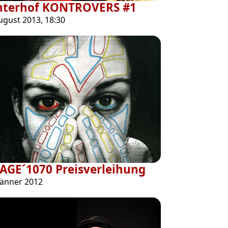
nterhof KONTROVERS #1
ugust 2013, 18:30
AGE´1070 Preisverleihung
Jänner 2012